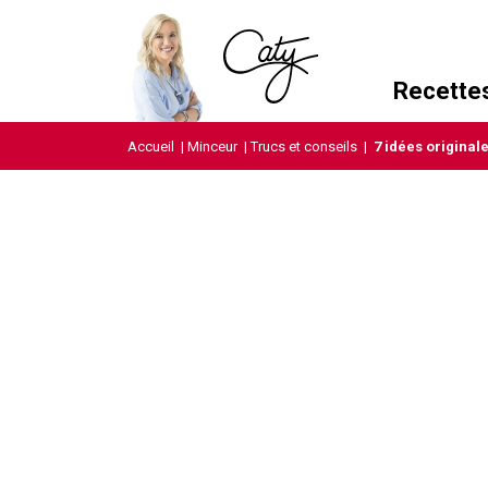
Recette
Accueil
|
Minceur
|
Trucs et conseils
|
7 idées original