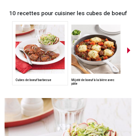
10 recettes pour cuisiner les cubes de boeuf
Cubes de boeuf barbecue
Mijoté de boeuf à la bière avec
Carbo
pâte
mijot