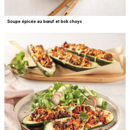
Soupe épicée au bœuf et bok choys