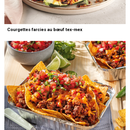
Courgettes farcies au bœuf tex-mex