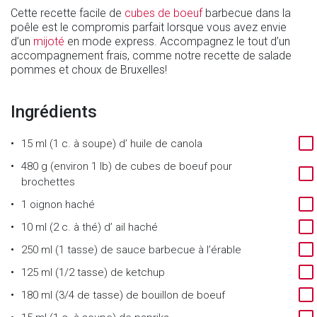
Cette recette facile de
cubes de boeuf
barbecue dans la
poêle est le compromis parfait lorsque vous avez envie
d’un
mijoté
en mode express. Accompagnez le tout d’un
accompagnement frais, comme notre recette de salade
pommes et choux de Bruxelles!
Ingrédients
15 ml (1 c. à soupe)
d’
huile de canola
480 g (environ 1 lb)
de
cubes de boeuf pour
brochettes
1
oignon haché
10 ml (2 c. à thé)
d’
ail haché
250 ml (1 tasse)
de
sauce barbecue à l’érable
125 ml (1/2 tasse)
de
ketchup
180 ml (3/4 de tasse)
de
bouillon de boeuf