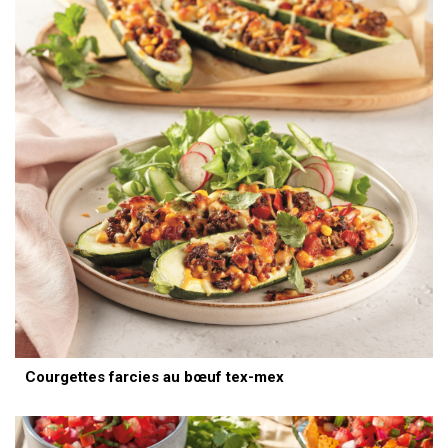
Courgettes farcies au bœuf tex-mex