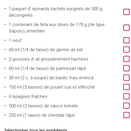
1 paquet
d’
épinards hachés surgelés de 500 g,
décongelés
1 contenant
de
feta aux olives de 170 g (de type
Saputo), émiettée
1
oeuf
60 ml (1/4 de tasse)
de
germe de blé
2 gousses
d’
ail grossièrement hachées
60 ml (1/4 de tasse)
de
parmesan râpé
30 ml (2 c. à soupe)
de
basilic frais émincé
750 ml (3 tasses)
de
poulet cuit et effiloché
6
lasagnes fraîches
500 ml (2 tasses)
de
sauce tomate
250 ml (1 tasse)
de
cheddar râpé
Sélectionner tous les ingrédients