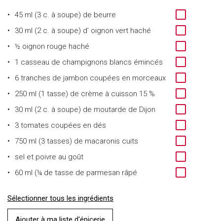
45 ml (3 c. à soupe)
de
beurre
30 ml (2 c. à soupe)
d’
oignon vert haché
½
oignon rouge haché
1 casseau
de
champignons blancs émincés
6 tranches
de
jambon coupées en morceaux
250 ml (1 tasse)
de
crème à cuisson 15 %
30 ml (2 c. à soupe)
de
moutarde de Dijon
3 tomates
coupées en dés
750 ml (3 tasses)
de
macaronis cuits
sel et poivre au goût
60 ml (¼ de tasse
de
parmesan râpé
Sélectionner tous les ingrédients
Ajouter à ma liste d'épicerie