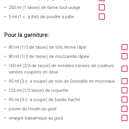
250 ml (1 tasse)
de
farine tout usage
5 ml (1 c. à thé)
de
poudre à pâte
Pour la garniture:
80 ml (1/3 de tasse)
de
tofu ferme râpé
80 ml (1/3 de tasse)
de
mozzarella râpée
160 ml (2/3 de tasse)
de
tomates cerises de couleurs
variées coupées en deux
45 ml (3 c. à soupe)
de
noix de Grenoble en morceaux
125 ml (1/2 tasse)
de
roquette
45 ml (3 c. à soupe)
de
basilic haché
poivre du moulin au goût
vinaigre balsamique au goût