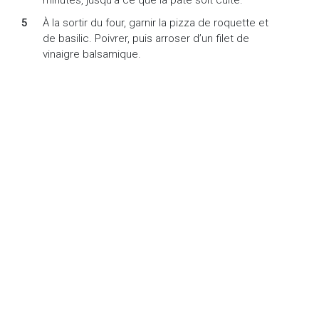
minutes, jusqu’à ce que la pâte soit cuite.
À la sortir du four, garnir la pizza de roquette et
de basilic. Poivrer, puis arroser d’un filet de
vinaigre balsamique.