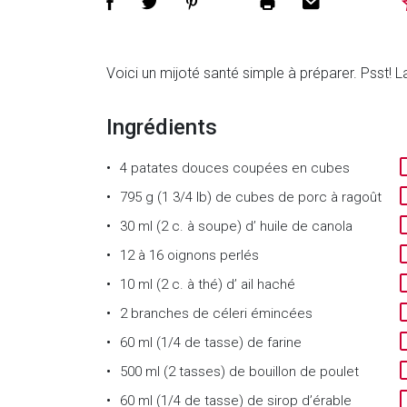
Voici un mijoté santé simple à préparer. Psst!
Ingrédients
4
patates douces coupées en cubes
795 g (1 3/4 lb)
de
cubes de porc à ragoût
30 ml (2 c. à soupe)
d’
huile de canola
12 à 16
oignons perlés
10 ml (2 c. à thé)
d’
ail haché
2
branches de céleri émincées
60 ml (1/4 de tasse)
de
farine
500 ml (2 tasses)
de
bouillon de poulet
60 ml (1/4 de tasse)
de
sirop d’érable