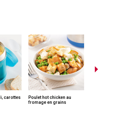
i, carottes
Poulet hot chicken au
Rotinis au porc et aux
fromage en grains
asperges marinara