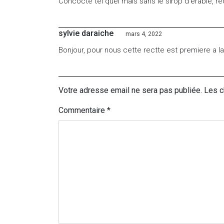
Concocté tel quel mais sans le sirop d’érable, r
sylvie daraiche
mars 4, 2022
Bonjour, pour nous cette rectte est premiere a l
Votre adresse email ne sera pas publiée. Les 
Commentaire
*