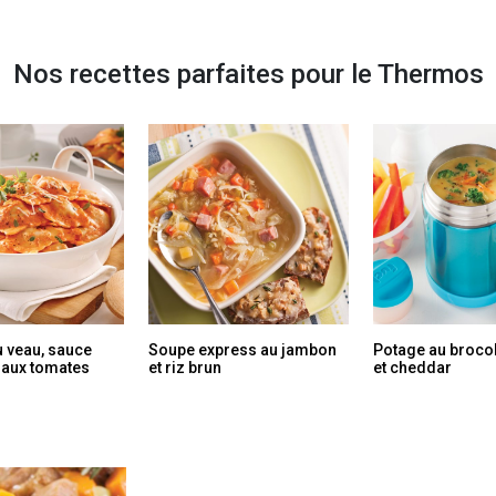
Nos recettes parfaites pour le Thermos
u veau, sauce
Soupe express au jambon
Potage au brocol
aux tomates
et riz brun
et cheddar