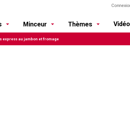
Connexio
Vidé
s
Minceur
Thèmes
s express au jambon et fromage