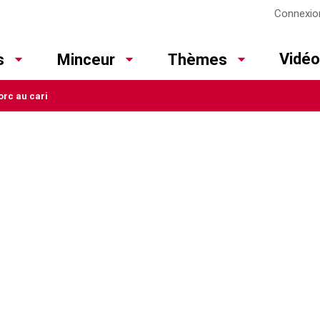
Connexio
Vidé
s
Minceur
Thèmes
orc au cari