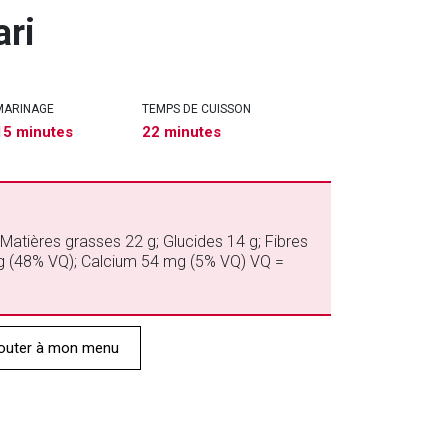
ari
MARINAGE
TEMPS DE CUISSON
15 minutes
22 minutes
 Matières grasses 22 g; Glucides 14 g; Fibres
g (48% VQ); Calcium 54 mg (5% VQ) VQ =
outer à mon menu