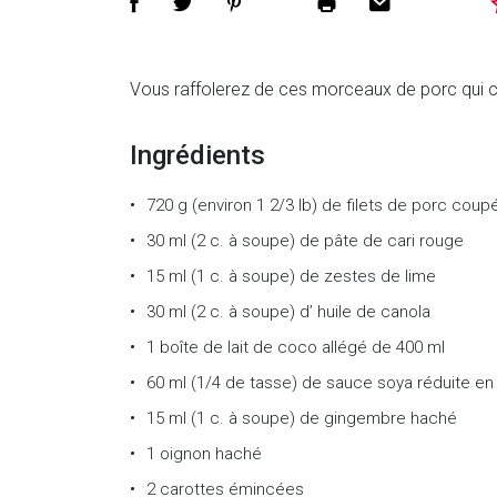
Vous raffolerez de ces morceaux de porc qui c
Ingrédients
720 g (environ 1 2/3 lb)
de
filets de porc cou
30 ml (2 c. à soupe)
de
pâte de cari rouge
15 ml (1 c. à soupe)
de
zestes de lime
30 ml (2 c. à soupe)
d’
huile de canola
1 boîte
de
lait de coco allégé de 400 ml
60 ml (1/4 de tasse)
de
sauce soya réduite en
15 ml (1 c. à soupe)
de
gingembre haché
1
oignon haché
2
carottes émincées