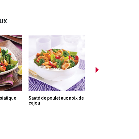
eux
asiatique
Sauté de poulet aux noix de
Sauté de crevettes aigr
cajou
doux