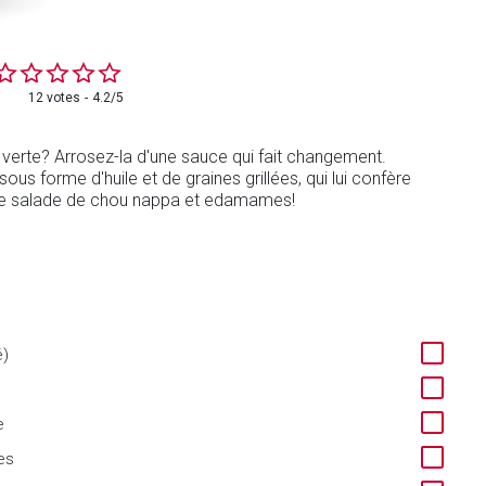
12 votes
4.2/5
verte? Arrosez-la d'une sauce qui fait changement.
ous forme d'huile et de graines grillées, qui lui confère
une salade de chou nappa et edamames!
é)
e
es