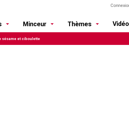
Connexio
Vidé
s
Minceur
Thèmes
e sésame et ciboulette