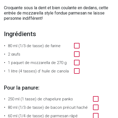
Croquante sous la dent et bien coulante en dedans, cette
entrée de mozzarella style fondue parmesan ne laisse
personne indifférent!
Ingrédients
80 ml (1/3 de tasse)
de
farine
2
œufs
1
paquet de mozzarella de 270 g
1 litre (4 tasses)
d’
huile de canola
Pour la panure:
250 ml (1 tasse)
de
chapelure panko
80 ml (1/3 de tasse)
de
bacon précuit haché
60 ml (1/4 de tasse)
de
parmesan râpé