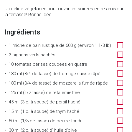
Un délice végétarien pour ouvrir les soirées entre amis sur
la terrasse! Bonne idée!
Ingrédients
1
miche de pain rustique de 600 g (environ 1 1/3 lb)
3
oignons verts hachés
10
tomates cerises coupées en quatre
180 ml (3/4 de tasse)
de
fromage suisse râpé
180 ml (3/4 de tasse)
de
mozzarella fumée râpée
125 ml (1/2 tasse)
de
feta émiettée
45 ml (3 c. à soupe)
de
persil haché
15 ml (1 c. à soupe)
de
thym haché
80 ml (1/3 de tasse)
de
beurre fondu
30 ml (2 c. à soupe)
d’
huile d’olive