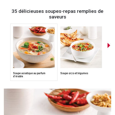
35 délicieuses soupes-repas remplies de
saveurs
Soupe asiatique au parfum
Soupe orzo et légumes
Soupe 
d’érable
ginge