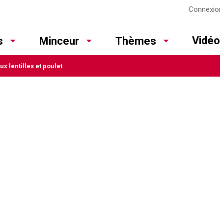
Connexio
Vidé
s
Minceur
Thèmes
x lentilles et poulet