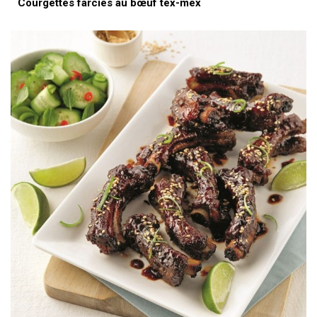
Courgettes farcies au bœuf tex-mex