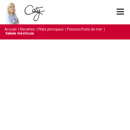
Accueil
|
Recettes
|
Plats principaux
|
Poisson/fruits de mer
|
Salade méchouia