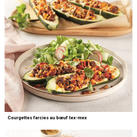
Courgettes farcies au bœuf tex-mex