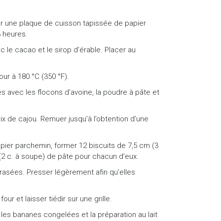
ur une plaque de cuisson tapissée de papier
3 heures.
c le cacao et le sirop d’érable. Placer au
ur à 180 °C (350 °F).
 avec les flocons d’avoine, la poudre à pâte et
oix de cajou. Remuer jusqu’à l’obtention d’une
pier parchemin, former 12 biscuits de 7,5 cm (3
 (2 c. à soupe) de pâte pour chacun d’eux.
rasées. Presser légèrement afin qu’elles
our et laisser tiédir sur une grille.
es bananes congelées et la préparation au lait