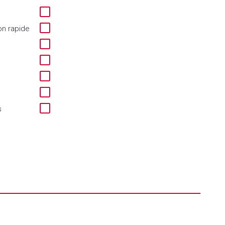
on rapide
s