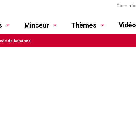
Connexio
Vidé
s
Minceur
Thèmes
lacée de bananes