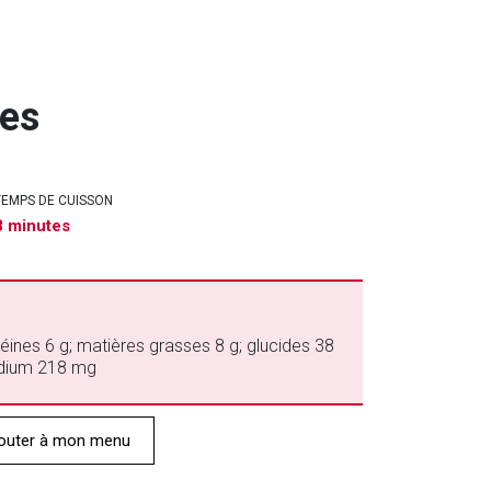
nes
TEMPS DE CUISSON
8 minutes
otéines 6 g; matières grasses 8 g; glucides 38
sodium 218 mg
outer à mon menu