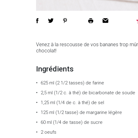
Venez à la rescousse de vos bananes trop mûre
chocolat!
Ingrédients
625 ml (2 1/2 tasses)
de
farine
2,5 ml (1/2 c. à thé)
de
bicarbonate de soude
1,25 ml (1/4 de c. à thé)
de
sel
125 ml (1/2 tasse)
de
margarine légère
60 ml (1/4 de tasse)
de
sucre
2
oeufs