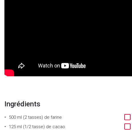
Ingrédients
500 ml (2 tasses)
de
farine
125 ml (1/2 tasse)
de
cacao