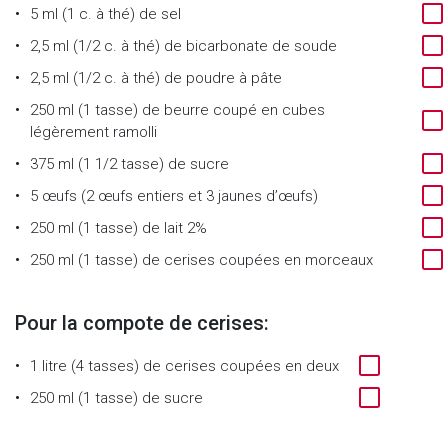
5 ml (1 c. à thé)
de
sel
2,5 ml (1/2 c. à thé)
de
bicarbonate de soude
2,5 ml (1/2 c. à thé)
de
poudre à pâte
250 ml (1 tasse)
de
beurre coupé en cubes
légèrement ramolli
375 ml (1 1/2 tasse)
de
sucre
5
œufs (2 œufs entiers et 3 jaunes d’œufs)
250 ml (1 tasse)
de
lait 2%
250 ml (1 tasse)
de
cerises coupées en morceaux
Pour la compote de cerises:
1 litre (4 tasses)
de
cerises coupées en deux
250 ml (1 tasse)
de
sucre