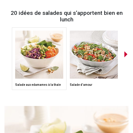
20 idées de salades qui s’apportent bien en
lunch
Salade aux edamames à la thaïe
Salade d’amour
Salad