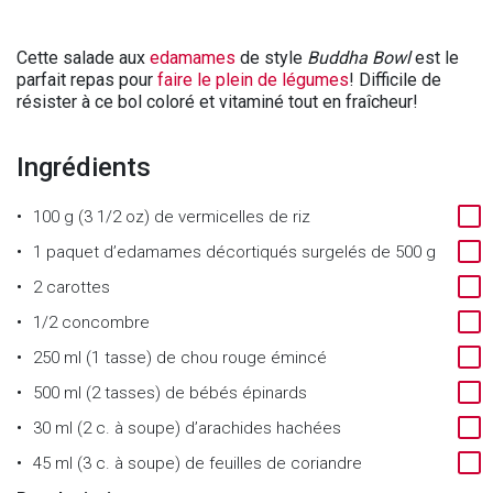
Cette salade aux
edamames
de style
Buddha Bowl
est le
parfait repas pour
faire le plein de légumes
! Difficile de
résister à ce bol coloré et vitaminé tout en fraîcheur!
Ingrédients
100 g (3 1/2 oz) de vermicelles de riz
1 paquet d’edamames décortiqués surgelés de 500 g
2 carottes
1/2 concombre
250 ml (1 tasse) de chou rouge émincé
500 ml (2 tasses) de bébés épinards
30 ml (2 c. à soupe) d’arachides hachées
45 ml (3 c. à soupe) de feuilles de coriandre