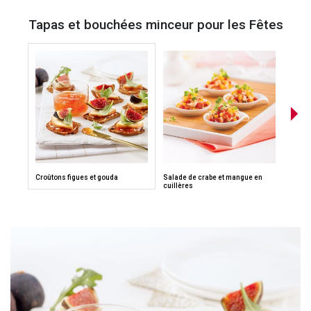
Tapas et bouchées minceur pour les Fêtes
Croûtons figues et gouda
Salade de crabe et mangue en
Croûto
cuillères
bocco