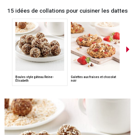
15 idées de collations pour cuisiner les dattes
Boules style gâteau Reine-
Galettes aux fraises et chocolat
Biscu
Élisabeth
noir