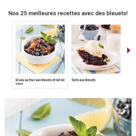
Nos 25 meilleures recettes avec des bleuets!
Gruau au four aux bleuets et lait de
Tarte aux bleuets
Mouss
coco
bleue