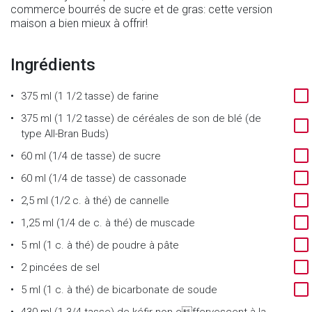
commerce bourrés de sucre et de gras: cette version
maison a bien mieux à offrir!
Ingrédients
375 ml (1 1/2 tasse)
de
farine
375 ml (1 1/2 tasse)
de
céréales de son de blé (de
type All-Bran Buds)
60 ml (1/4 de tasse)
de
sucre
60 ml (1/4 de tasse)
de
cassonade
2,5 ml (1/2 c. à thé)
de
cannelle
1,25 ml (1/4 de c. à thé)
de
muscade
5 ml (1 c. à thé)
de
poudre à pâte
2
pincées de sel
5 ml (1 c. à thé)
de
bicarbonate de soude