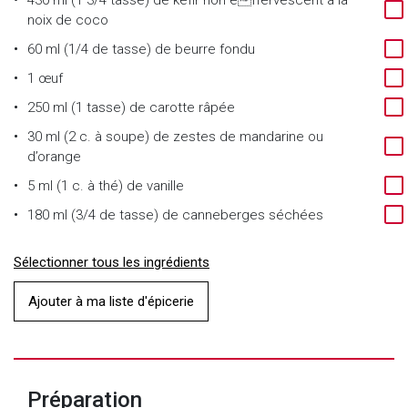
430 ml (1 3/4 tasse)
de
kéfir non effervescent à la
noix de coco
60 ml (1/4 de tasse)
de
beurre fondu
1
œuf
250 ml (1 tasse)
de
carotte râpée
30 ml (2 c. à soupe)
de
zestes de mandarine ou
d’orange
5 ml (1 c. à thé)
de
vanille
180 ml (3/4 de tasse)
de
canneberges séchées
Sélectionner tous les ingrédients
Ajouter à ma liste d'épicerie
Préparation