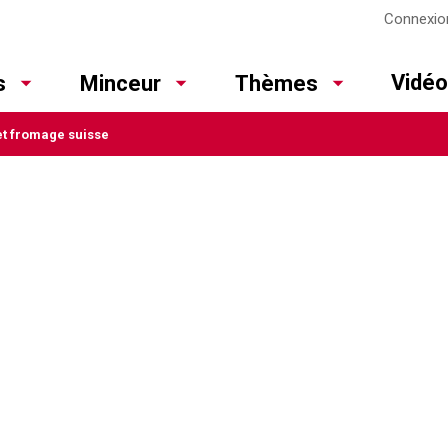
Connexio
Vidé
s
Minceur
Thèmes
et fromage suisse