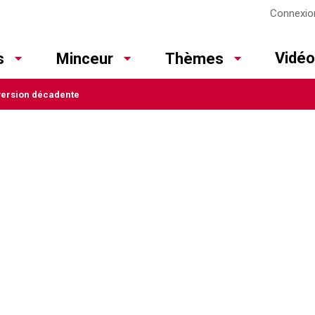
Connexio
Vidé
s
Minceur
Thèmes
version décadente