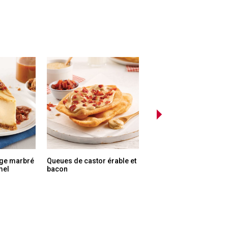
ge marbré
Queues de castor érable et
Fondue s’mores
mel
bacon