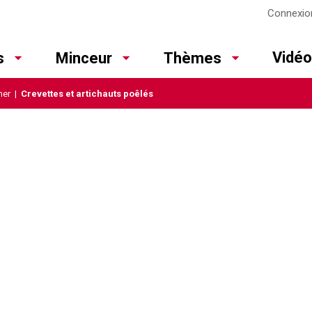
Connexio
Vidé
s
Minceur
Thèmes
mer
|
Crevettes et artichauts poêlés