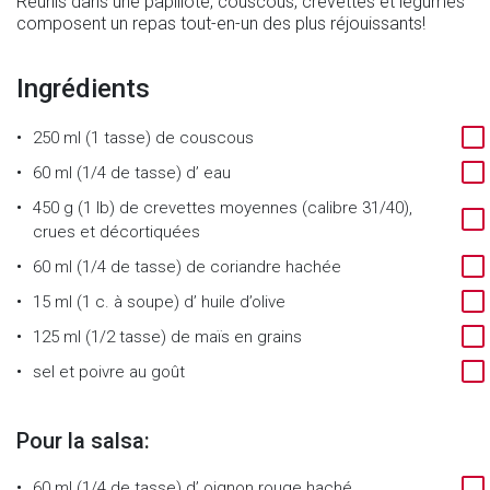
Réunis dans une papillote, couscous, crevettes et légumes
composent un repas tout-en-un des plus réjouissants!
Ingrédients
250 ml (1 tasse)
de
couscous
60 ml (1/4 de tasse)
d’
eau
450 g (1 lb)
de
crevettes moyennes (calibre 31/40),
crues et décortiquées
60 ml (1/4 de tasse)
de
coriandre hachée
15 ml (1 c. à soupe)
d’
huile d’olive
125 ml (1/2 tasse)
de
maïs en grains
sel et poivre au goût
Pour la salsa:
60 ml (1/4 de tasse)
d’
oignon rouge haché