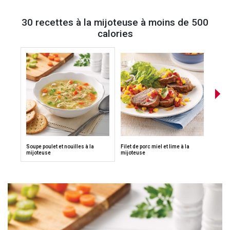
30 recettes à la mijoteuse à moins de 500
calories
Soupe poulet et nouilles à la
Filet de porc miel et lime à la
Mijoté
mijoteuse
mijoteuse
mijot