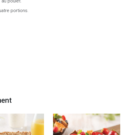
 au poulet.
atre portions.
ment