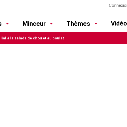
Connexio
Vidé
s
Minceur
Thèmes
lial à la salade de chou et au poulet