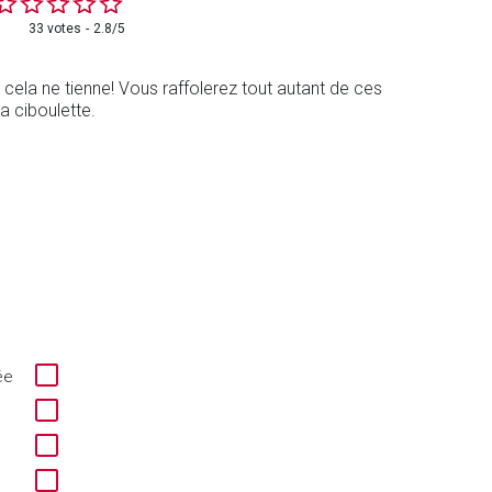
33 votes
2.8/5
cela ne tienne! Vous raffolerez tout autant de ces
 ciboulette.
ée