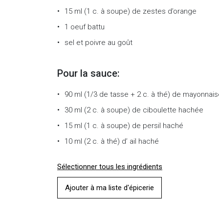
15 ml (1 c. à soupe)
de
zestes d’orange
1
oeuf battu
sel et poivre au goût
Pour la sauce:
90 ml (1/3 de tasse + 2 c. à thé)
de
mayonnais
30 ml (2 c. à soupe)
de
ciboulette hachée
15 ml (1 c. à soupe)
de
persil haché
10 ml (2 c. à thé)
d’
ail haché
Sélectionner tous les ingrédients
Ajouter à ma liste d'épicerie