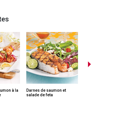
tes
aumon à la
Darnes de saumon et
Burger de saumon
e
salade de feta