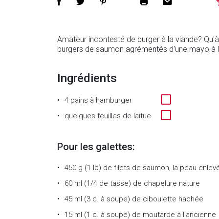
Amateur incontesté de burger à la viande? Qu'à 
burgers de saumon agrémentés d'une mayo à la
Ingrédients
4
pains à hamburger
quelques feuilles de laitue
Pour les galettes:
450 g (1 lb)
de
filets de saumon, la peau enlev
60 ml (1/4 de tasse)
de
chapelure nature
45 ml (3 c. à soupe)
de
ciboulette hachée
15 ml (1 c. à soupe)
de
moutarde à l’ancienne