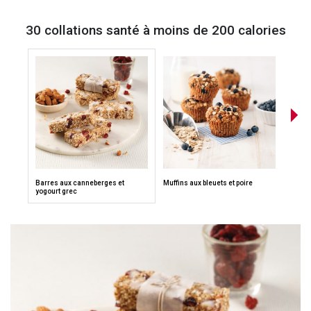
30 collations santé à moins de 200 calories
Barres aux canneberges et
Muffins aux bleuets et poire
Muffi
yogourt grec
canne