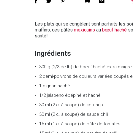
Les plats qui se congèlent sont parfaits les so
muffins, ces pâtés
mexicains
au
bœuf haché
son
santé!
Ingrédients
300 g (2/3 de lb) de boeuf haché extra-maigre
2 demi-poivrons de couleurs variées coupés 
1 oignon haché
1/2 jalapeno épépiné et haché
30 ml (2 c. à soupe) de ketchup
30 ml (2 c. à soupe) de sauce chili
15 ml (1 c. à soupe) de pâte de tomates