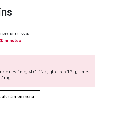
ins
TEMPS DE CUISSON
20 minutes
rotéines 16 g; M.G. 12 g; glucides 13 g; fibres
232 mg
outer à mon menu