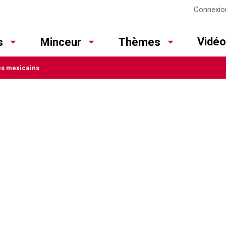
Connexio
Vidé
s
Minceur
Thèmes
és mexicains