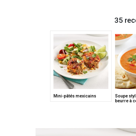
35 rec
Mini-pâtés mexicains
Soupe styl
beurre à c