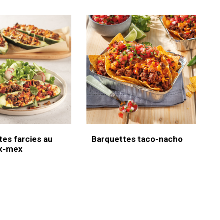
es farcies au
Barquettes taco-nacho
x-mex