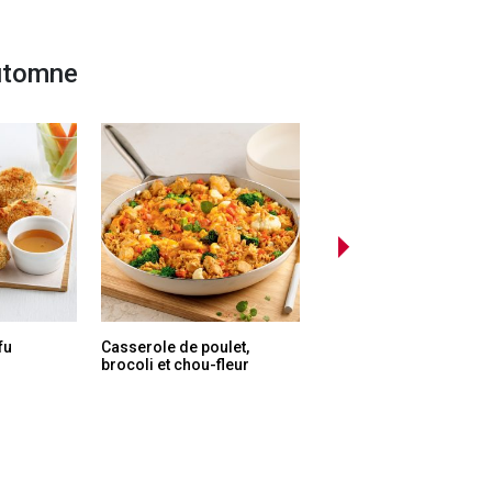
automne
fu
Casserole de poulet,
Sauce à vol-au-vent au
brocoli et chou-fleur
poulet