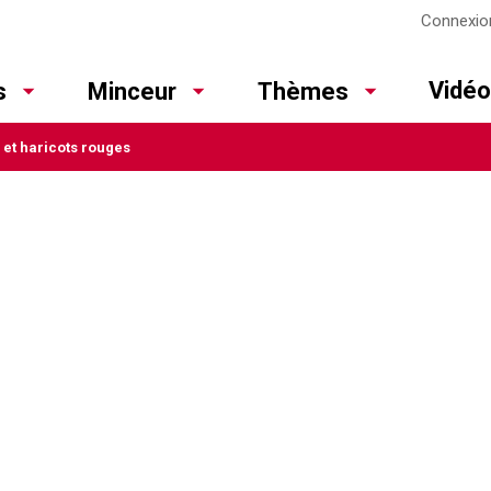
Connexio
Vidé
s
Minceur
Thèmes
et haricots rouges