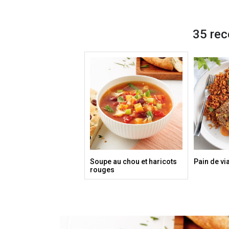
35 rec
Soupe au chou et haricots
Pain de vi
rouges