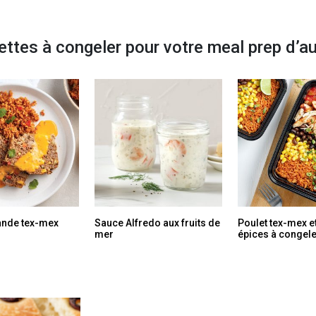
ettes à congeler pour votre meal prep d’
ande tex-mex
Sauce Alfredo aux fruits de
Poulet tex-mex et
mer
épices à congele