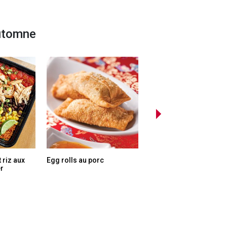
automne
 riz aux
Egg rolls au porc
Boulettes de dinde miel
r
ail