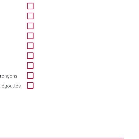
 tronçons
t égouttés