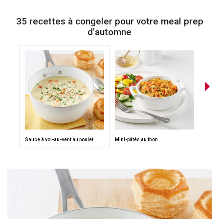
35 recettes à congeler pour votre meal prep
d’automne
Sauce à vol-au-vent au poulet
Mini-pâtés au thon
Soupe