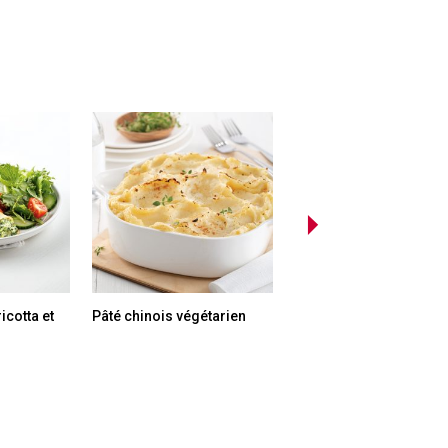
icotta et
Pâté chinois végétarien
Sandwich avocats-
concombres