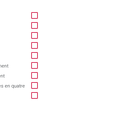
ment
ent
es en quatre