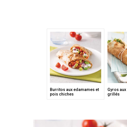
Burritos aux edamames et
Gyros aux
pois chiches
grillés