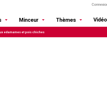
Connexio
Vidé
s
Minceur
Thèmes
aux edamames et pois chiches