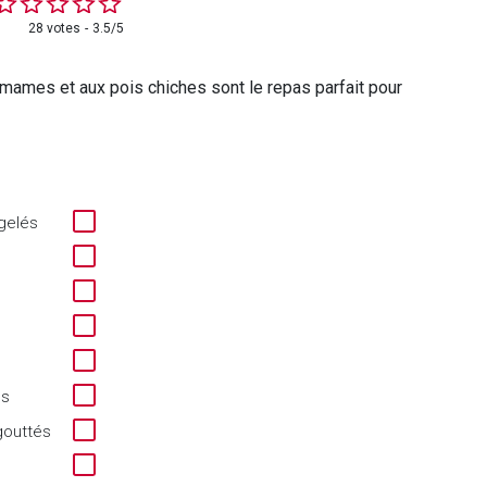
28 votes
3.5/5
amames et aux pois chiches sont le repas parfait pour
gelés
os
gouttés