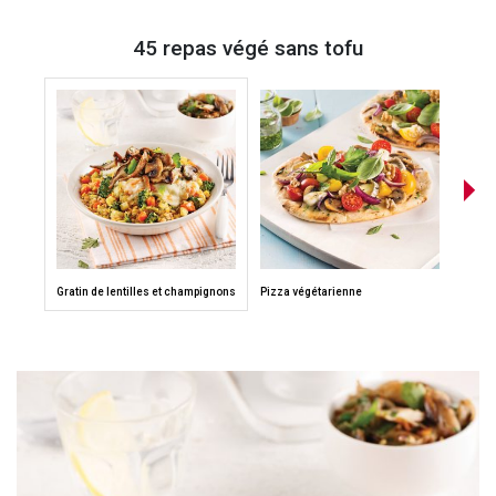
45 repas végé sans tofu
Gratin de lentilles et champignons
Pizza végétarienne
Gratin