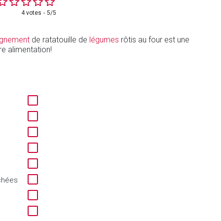
4 votes
5/5
gnement
de ratatouille de
légumes
rôtis au four est une
re alimentation!
chées