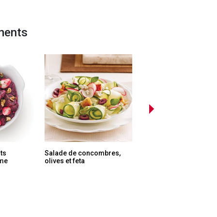
ments
its
Salade de concombres,
Légumes sautés au
ème
olives et feta
sésame