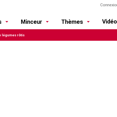
Connexio
Vidé
s
Minceur
Thèmes
e légumes rôtis