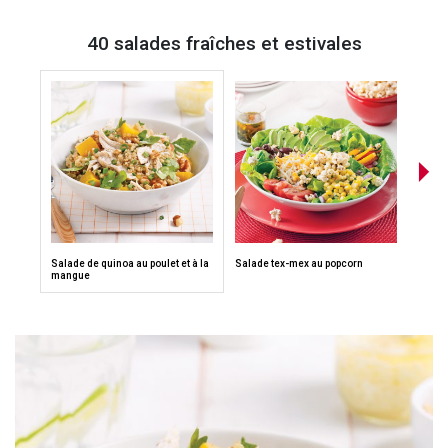
40 salades fraîches et estivales
Salade de quinoa au poulet et à la
Salade tex-mex au popcorn
Salade
mangue