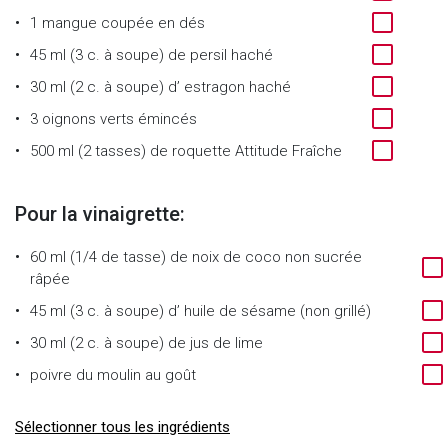
1
mangue coupée en dés
45 ml (3 c. à soupe)
de
persil haché
30 ml (2 c. à soupe)
d’
estragon haché
3
oignons verts émincés
500 ml (2 tasses)
de
roquette Attitude Fraîche
Pour la vinaigrette:
60 ml (1/4 de tasse)
de
noix de coco non sucrée
râpée
45 ml (3 c. à soupe)
d’
huile de sésame (non grillé)
30 ml (2 c. à soupe)
de
jus de lime
poivre du moulin au goût
Sélectionner tous les ingrédients