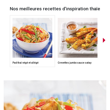
Nos meilleures recettes d’inspiration thaïe
Pad thaï végé et allégé
Crevettes jumbo sauce satay
Saumon
et car