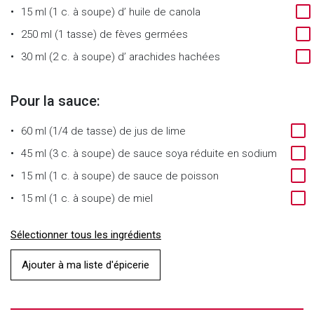
15 ml (1 c. à soupe)
d’
huile de canola
250 ml (1 tasse)
de
fèves germées
30 ml (2 c. à soupe)
d’
arachides hachées
Pour la sauce:
60 ml (1/4 de tasse)
de
jus de lime
45 ml (3 c. à soupe)
de
sauce soya réduite en sodium
15 ml (1 c. à soupe)
de
sauce de poisson
15 ml (1 c. à soupe)
de
miel
Sélectionner tous les ingrédients
Ajouter à ma liste d'épicerie