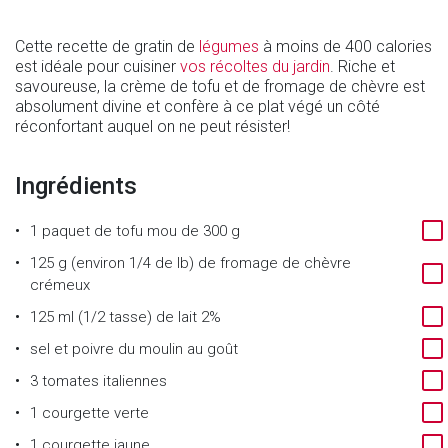
Cette recette de gratin de
légumes
à moins de 400 calories
est idéale pour cuisiner
vos récoltes du jardin
. Riche et
savoureuse, la crème de tofu et de fromage de chèvre est
absolument divine et confère à ce plat végé un côté
réconfortant auquel on ne peut résister!
Ingrédients
1
paquet de tofu mou de 300 g
125 g (environ 1/4 de lb)
de
fromage de chèvre
crémeux
125 ml (1/2 tasse)
de
lait 2%
sel et poivre du moulin au goût
3
tomates italiennes
1
courgette verte
1
courgette jaune