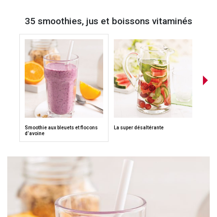
35 smoothies, jus et boissons vitaminés
Smoothie aux bleuets et flocons
La super désaltérante
Limon
d’avoine